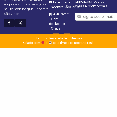
principais notícias,
Fale com o
empresas, locais, serviços e
dicas e promoções
EncontraSãoCarlos
muito mais no guia Encontra
SãoCarlos.
ANUNCIE
:
Com
destaque
|
Grátis
Termos
|
Privacidade
|
Sitemap
Criado com
e
pelo time do EncontraBrasil