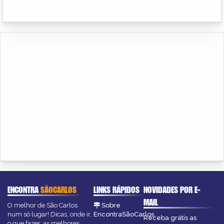
ENCONTRA
SÃOCARLOS
LINKS RÁPIDOS
NOVIDADES POR E-
MAIL
O melhor de São Carlos
Sobre
num só lugar! Dicas, onde ir,
EncontraSãoCarlos
Receba grátis as
o que fazer, as melhores