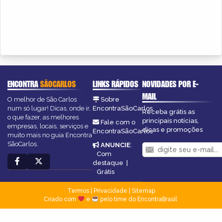
ENCONTRA
SÃOCARLOS
LINKS RÁPIDOS
NOVIDADES POR E-
MAIL
O melhor de São Carlos
Sobre
num só lugar! Dicas, onde ir,
EncontraSãoCarlos
Receba grátis as
o que fazer, as melhores
principais notícias,
Fale com o
empresas, locais, serviços e
dicas e promoções
EncontraSãoCarlos
muito mais no guia Encontra
SãoCarlos.
ANUNCIE
:
Com
destaque
|
Grátis
Termos
|
Privacidade
|
Sitemap
Criado com
e
pelo time do EncontraBrasil