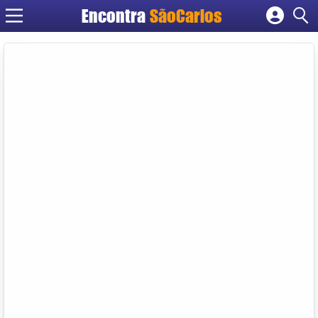
Encontra
SãoCarlos
Cadastrar empresa
Fazer login
Criar conta